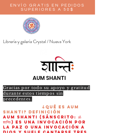
ENVÍO GRATIS EN PEDIDOS
SUPERIORES A 50$
Librería y galería Crystal / Nueva York
AUM SHANTI
Gracias por todo su apoyo y gratitud
durante estos tiempos sin
precedentes.
¿Qué es AUM
Shanti?
Definición
AUM Shanti (sánscrito: ॐ
शान्तिः) es una invocación por
la paz o una invocación a
Dios y suele cantarse tres