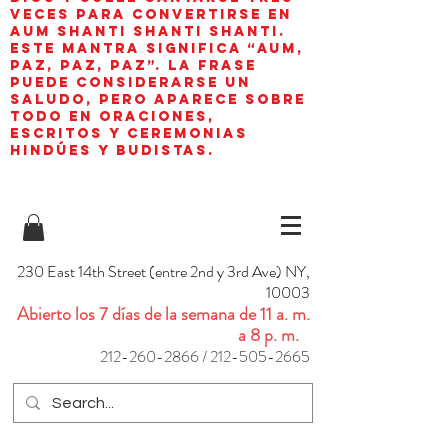
veces para convertirse en
aum shanti shanti shanti.
Este mantra significa “AUM,
paz, paz, paz”. La frase
puede considerarse un
saludo, pero aparece sobre
todo en oraciones,
escritos y ceremonias
hindúes y budistas.
230 East 14th Street (entre 2nd y 3rd Ave) NY,
10003
Abierto los 7 días de la semana de 11 a. m.
a 8 p. m.
212-260-2866
/
212-505-2665