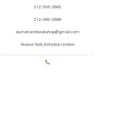
212-505-2665
212-260-2866
aumshantibookshop@gmail.com
Nueva York, Estados Unidos
SUSCRÍBETE A NUESTRO
BOLETÍN PARA RECIBIR
PRÓXIMOS EVENTOS y
promociones