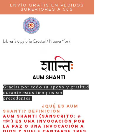
ENVÍO GRATIS EN PEDIDOS
SUPERIORES A 50$
Librería y galería Crystal / Nueva York
AUM SHANTI
Gracias por todo su apoyo y gratitud
durante estos tiempos sin
precedentes.
¿Qué es AUM
Shanti?
Definición
AUM Shanti (sánscrito: ॐ
शान्तिः) es una invocación por
la paz o una invocación a
Dios y suele cantarse tres