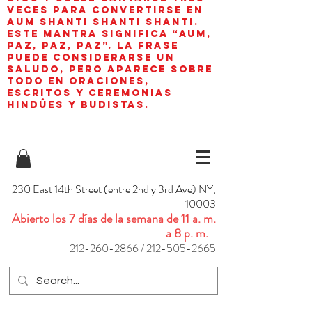
veces para convertirse en
aum shanti shanti shanti.
Este mantra significa “AUM,
paz, paz, paz”. La frase
puede considerarse un
saludo, pero aparece sobre
todo en oraciones,
escritos y ceremonias
hindúes y budistas.
230 East 14th Street (entre 2nd y 3rd Ave) NY,
10003
Abierto los 7 días de la semana de 11 a. m.
a 8 p. m.
212-260-2866
/
212-505-2665