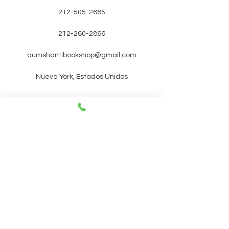
212-505-2665
212-260-2866
aumshantibookshop@gmail.com
Nueva York, Estados Unidos
SUSCRÍBETE A NUESTRO
BOLETÍN PARA RECIBIR
PRÓXIMOS EVENTOS y
promociones