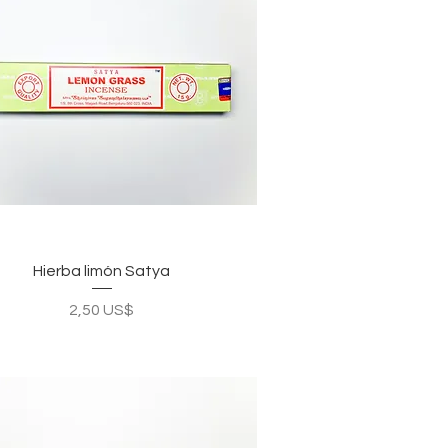
Vista rápida
Hierba limón Satya
Precio
2,50 US$