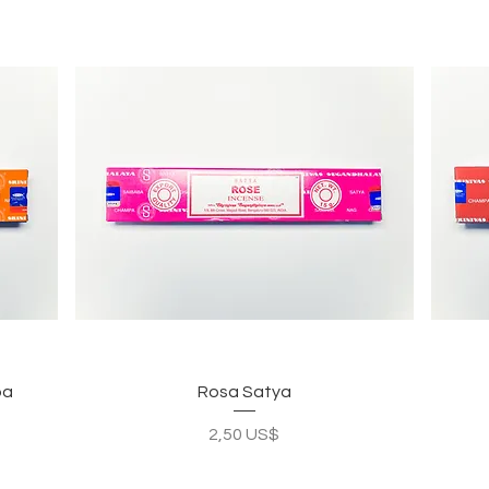
Vista rápida
pa
Rosa Satya
Precio
2,50 US$