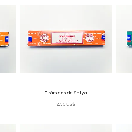
Vista rápida
Pirámides de Satya
Precio
2,50 US$