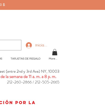
50$
Iniciar sesión
OS
TARJETAS DE REGALO
More...
reet (entre 2nd y 3rd Ave) NY, 10003
 de la semana de 11 a. m. a 8 p. m.
212-260-2866 / 212-505-2665
n
ación por la