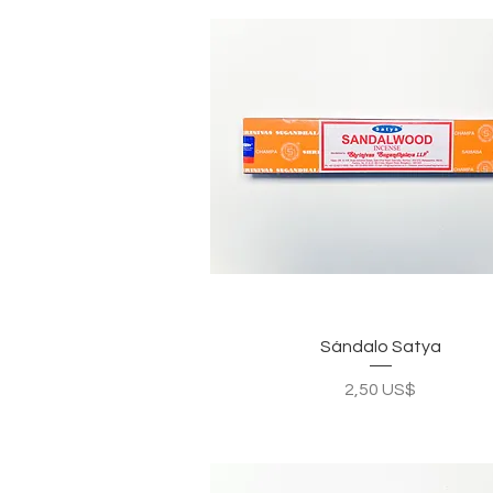
Vista rápida
Sándalo Satya
Precio
2,50 US$