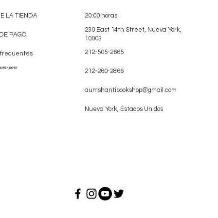
DE LA TIENDA
20:00 horas.
230 East 14th Street, Nueva York,
DE PAGO
10003
212-505-2665
 frecuentes
a349146a342f
212-260-2866
aumshantibookshop@gmail.com
Nueva York, Estados Unidos