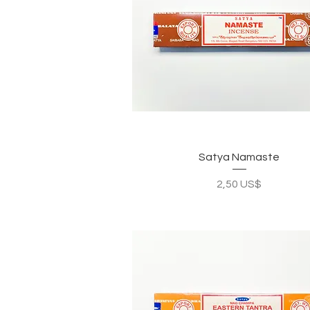
Vista rápida
Satya Namaste
Precio
2,50 US$