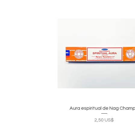
Vista rápida
Aura espiritual de Nag Cham
Precio
2,50 US$