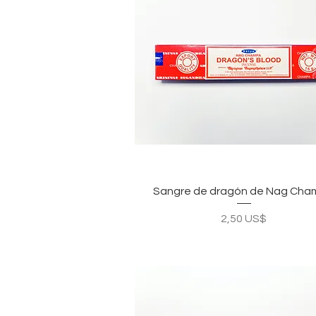
Vista rápida
Sangre de dragón de Nag Ch
Precio
2,50 US$