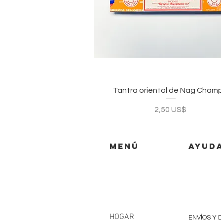
Vista rápida
Tantra oriental de Nag Cham
Precio
2,50 US$
MENÚ
AYUD
HOGAR
ENVÍOS Y