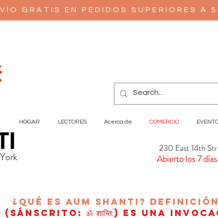
VÍO GRATIS EN PEDIDOS SUPERIORES A 
HOGAR
LECTORES
Acerca de
COMERCIO
EVENT
TI
230 East 14th St
 York
Abierto los 7 días
¿Qué es AUM Shanti?
Definició
(sánscrito: ॐ शान्तिः) es una invoc