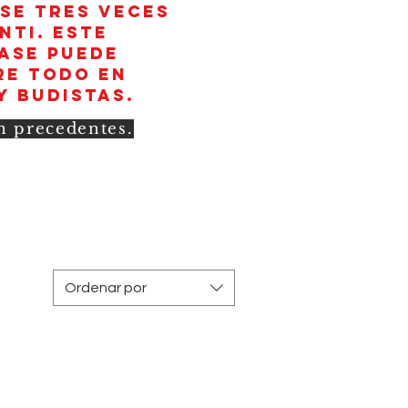
rse tres veces
nti. Este
rase puede
re todo en
y budistas.
in precedentes.
Ordenar por