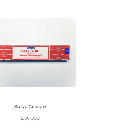
Vista rápida
Satya Celeste
Precio
2,50 US$