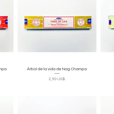
Vista rápida
ampa
Árbol de la vida de Nag Champa
Precio
2,50 US$