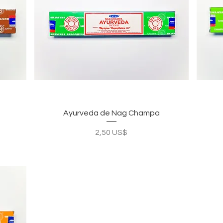
Vista rápida
Ayurveda de Nag Champa
Precio
2,50 US$