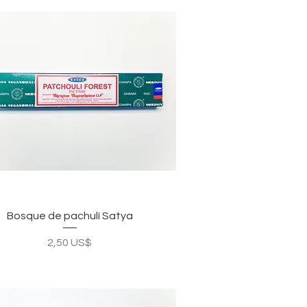
Vista rápida
Bosque de pachulí Satya
Precio
2,50 US$