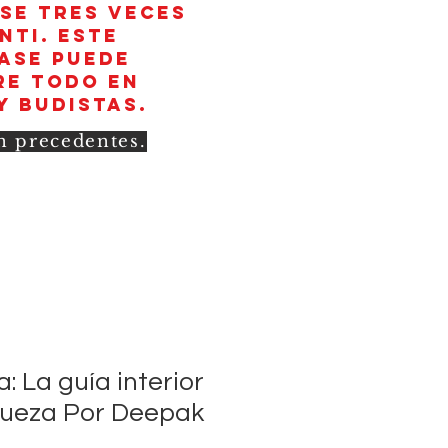
rse tres veces
nti. Este
rase puede
re todo en
y budistas.
in precedentes.
 La guía interior
iqueza Por Deepak