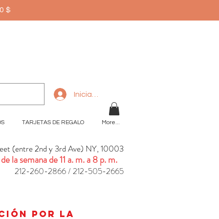
50$
Iniciar sesión
OS
TARJETAS DE REGALO
More...
reet (entre 2nd y 3rd Ave) NY, 10003
 de la semana de 11 a. m. a 8 p. m.
212-260-2866 / 212-505-2665
n
ación por la