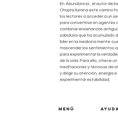
En
Abundancia
, el autor de 
Chopra ilumina este camino hac
los lectores a acceder a un s
para convertirse en agentes d
combinar enseñanzas antiguas 
sabiduría que ha acumulado 
líder en la medicina mente-
trascender los sentimientos 
para experimentar la verdade
de la vida. Para ello, ofrece u
meditaciones y técnicas de a
y dirigir su atención, energía 
experimentar estabilidad,
MENÚ
AYUD