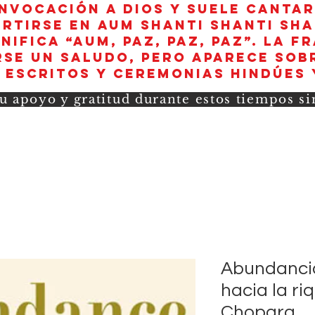
invocación a Dios y suele canta
rtirse en aum shanti shanti sha
nifica “AUM, paz, paz, paz”. La f
se un saludo, pero aparece sob
 escritos y ceremonias hindúes 
u apoyo y gratitud durante estos tiempos s
Abundancia:
hacia la r
Chopara