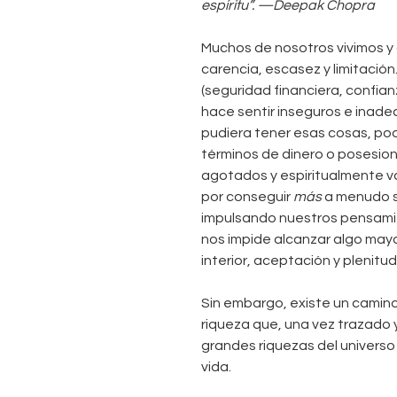
espíritu”. —Deepak Chopra
Muchos de nosotros vivimos 
carencia, escasez y limitació
(seguridad financiera, confianz
hace sentir inseguros e inade
pudiera tener esas cosas, podrí
términos de dinero o posesion
agotados y espiritualmente 
por conseguir
más
a menudo s
impulsando nuestros pensamie
nos impide alcanzar algo may
interior, aceptación y plenitud
Sin embargo, existe un camino 
riqueza que, una vez trazado 
grandes riquezas del universo y
vida.