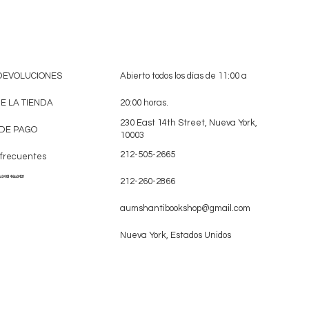
 DEVOLUCIONES
Abierto todos los días de 11:00 a
DE LA TIENDA
20:00 horas.
230 East 14th Street, Nueva York,
DE PAGO
10003
212-505-2665
 frecuentes
a349146a342f
212-260-2866
aumshantibookshop@gmail.com
Nueva York, Estados Unidos