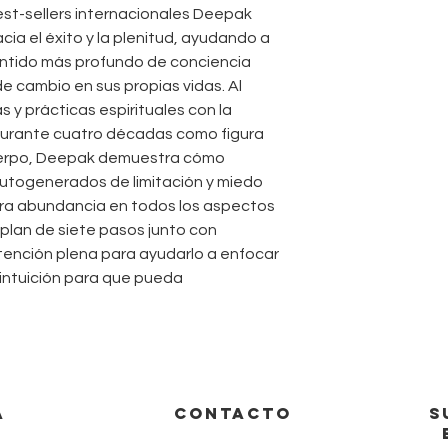
best-sellers internacionales Deepak
ia el éxito y la plenitud, ayudando a
entido más profundo de conciencia
e cambio en sus propias vidas. Al
y prácticas espirituales con la
durante cuatro décadas como figura
cuerpo, Deepak demuestra cómo
autogenerados de limitación y miedo
ra abundancia en todos los aspectos
n plan de siete pasos junto con
tención plena para ayudarlo a enfocar
e intuición para que pueda
A
CONTACTO
S