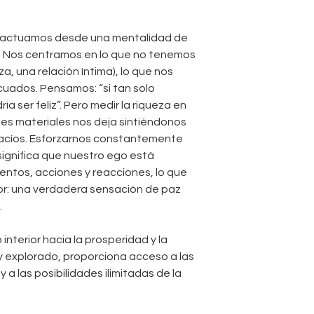
y actuamos desde una mentalidad de
n. Nos centramos en lo que no tenemos
a, una relación íntima), lo que nos
cuados. Pensamos: “si tan solo
a ser feliz”. Pero medir la riqueza en
es materiales nos deja sintiéndonos
vacíos. Esforzarnos constantemente
ignifica que nuestro ego está
ntos, acciones y reacciones, lo que
or: una verdadera sensación de paz
.
interior hacia la prosperidad y la
y explorado, proporciona acceso a las
 a las posibilidades ilimitadas de la