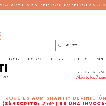
VÍO GRATIS EN PEDIDOS SUPERIORES A 
HOGAR
LECTORES
Acerca de
COMERCIO
EVENT
TI
230 East 14th St
 York
Abierto los 7 días
¿Qué es AUM Shanti?
Definició
(sánscrito: ॐ शान्तिः) es una invoc