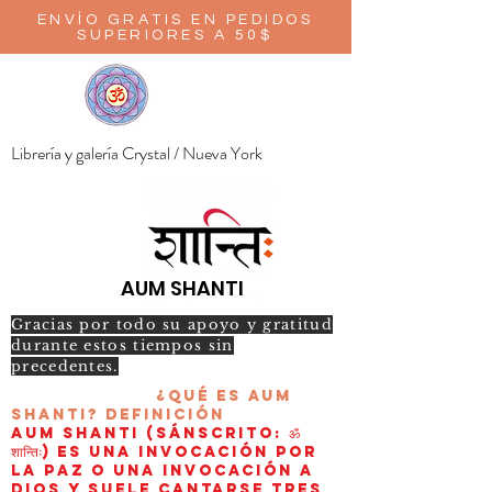
ENVÍO GRATIS EN PEDIDOS
SUPERIORES A 50$
Librería y galería Crystal / Nueva York
AUM SHANTI
Gracias por todo su apoyo y gratitud
durante estos tiempos sin
precedentes.
¿Qué es AUM
Shanti?
Definición
AUM Shanti (sánscrito: ॐ
शान्तिः) es una invocación por
la paz o una invocación a
Dios y suele cantarse tres