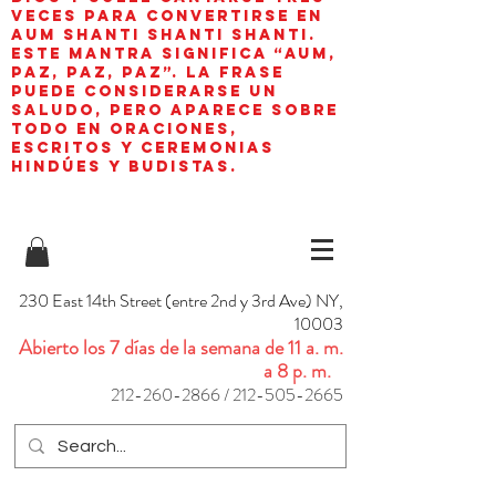
veces para convertirse en
aum shanti shanti shanti.
Este mantra significa “AUM,
paz, paz, paz”. La frase
puede considerarse un
saludo, pero aparece sobre
todo en oraciones,
escritos y ceremonias
hindúes y budistas.
230 East 14th Street (entre 2nd y 3rd Ave) NY,
10003
Abierto los 7 días de la semana de 11 a. m.
a 8 p. m.
212-260-2866
/
212-505-2665