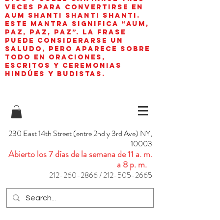
veces para convertirse en
aum shanti shanti shanti.
Este mantra significa “AUM,
paz, paz, paz”. La frase
puede considerarse un
saludo, pero aparece sobre
todo en oraciones,
escritos y ceremonias
hindúes y budistas.
230 East 14th Street (entre 2nd y 3rd Ave) NY,
10003
Abierto los 7 días de la semana de 11 a. m.
a 8 p. m.
212-260-2866
/
212-505-2665