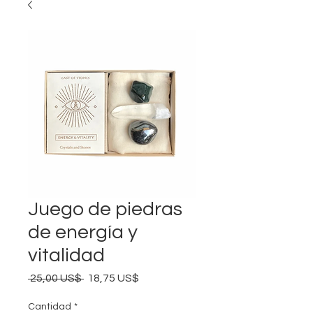
Juego de piedras
de energía y
vitalidad
Precio
Precio
 25,00 US$ 
18,75 US$
de
oferta
Cantidad
*