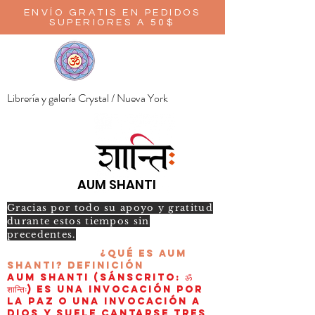
ENVÍO GRATIS EN PEDIDOS
SUPERIORES A 50$
Librería y galería Crystal / Nueva York
AUM SHANTI
Gracias por todo su apoyo y gratitud
durante estos tiempos sin
precedentes.
¿Qué es AUM
Shanti?
Definición
AUM Shanti (sánscrito: ॐ
शान्तिः) es una invocación por
la paz o una invocación a
Dios y suele cantarse tres