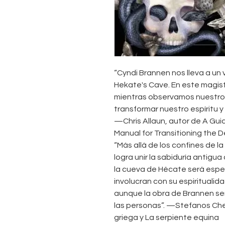
“Cyndi Brannen nos lleva a un v
Hekate's Cave. En este magis
mientras observamos nuestro
transformar nuestro espíritu 
—Chris Allaun, autor de A Gui
Manual for Transitioning the D
“Más allá de los confines de la
logra unir la sabiduría antigu
la cueva de Hécate será espe
involucran con su espirituali
aunque la obra de Brannen ser
las personas”. —Stefanos Chel
griega y La serpiente equina