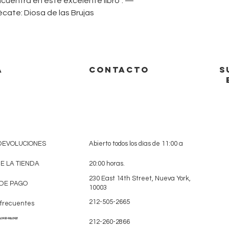
ncuentra en este excelente libro”. —
cate: Diosa de las Brujas
A
CONTACTO
S
 DEVOLUCIONES
Abierto todos los días de 11:00 a
DE LA TIENDA
20:00 horas.
230 East 14th Street, Nueva York,
DE PAGO
10003
212-505-2665
 frecuentes
a349146a342f
212-260-2866