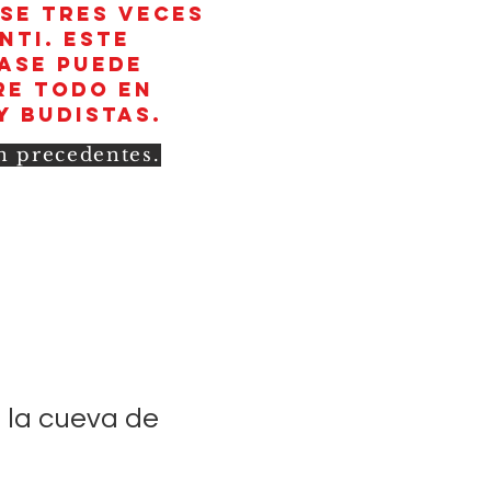
rse tres veces
nti. Este
rase puede
re todo en
y budistas.
in precedentes.
 la cueva de