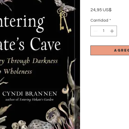
Precio
24,95 US$
Cantidad
*
Agre