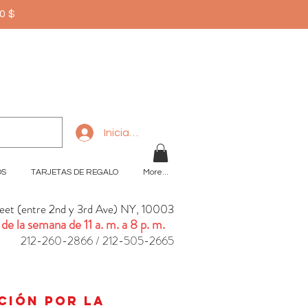
50$
Iniciar sesión
OS
TARJETAS DE REGALO
More...
reet (entre 2nd y 3rd Ave) NY, 10003
 de la semana de 11 a. m. a 8 p. m.
212-260-2866 / 212-505-2665
n
ación por la