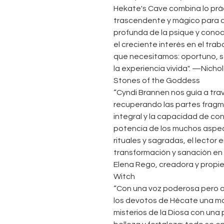
Hekate's Cave combina lo prác
trascendente y mágico para ay
profunda de la psique y cono
el creciente interés en el trab
que necesitamos: oportuno, s
la experiencia vivida". —Nicho
Stones of the Goddess
“Cyndi Brannen nos guía a tra
recuperando las partes fragm
integral y la capacidad de c
potencia de los muchos aspec
rituales y sagradas, el lector
transformación y sanación en
Elena Rego, creadora y propie
Witch
“Con una voz poderosa pero a
los devotos de Hécate una ma
misterios de la Diosa con una