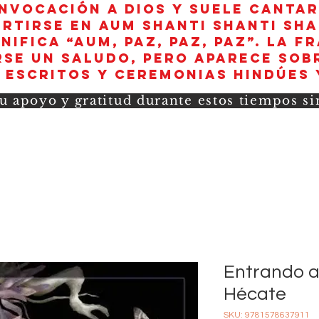
invocación a Dios y suele canta
rtirse en aum shanti shanti sha
nifica “AUM, paz, paz, paz”. La f
se un saludo, pero aparece sob
 escritos y ceremonias hindúes 
u apoyo y gratitud durante estos tiempos s
Entrando a
Hécate
SKU: 9781578637911