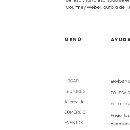
belleza y fortaleza: todo se e
Courtney Weber, autora de Hé
MENÚ
AYUD
HOGAR
ENVÍOS Y
LECTORES
POLÍTICA 
Acerca de
MÉTODOS 
COMERCIO
Preguntas
EVENTOS
77bfe5f6185b8abe3f7a