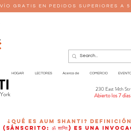
VÍO GRATIS EN PEDIDOS SUPERIORES A 
HOGAR
LECTORES
Acerca de
COMERCIO
EVENT
TI
230 East 14th St
 York
Abierto los 7 días
¿Qué es AUM Shanti?
Definició
(sánscrito: ॐ शान्तिः) es una invoc