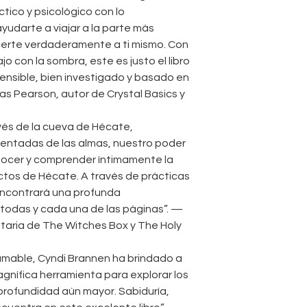
tico y psicológico con lo
udarte a viajar a la parte más
certe verdaderamente a ti mismo. Con
ajo con la sombra, este es justo el libro
ensible, bien investigado y basado en
las Pearson, autor de Crystal Basics y
vés de la cueva de Hécate,
entadas de las almas, nuestro poder
onocer y comprender íntimamente la
tos de Hécate. A través de prácticas
 encontrará una profunda
 todas y cada una de las páginas”. —
taria de The Witches Box y The Holy
mable, Cyndi Brannen ha brindado a
gnífica herramienta para explorar los
 profundidad aún mayor. Sabiduría,