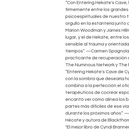
“Con Entering Hekate's Cave, 
firmemente entre los grandes
psicoespirituales de nuestro 
orgullo en la estantería junto 
Marion Woodman y James Hillm
lugar, y el de Hekate, entre l
sensible al trauma y orientad
tiempos”. —Carmen Spagnola, 
practicante de recuperación
The Numinous Network y The
“Entering Hekate's Cave de Cyn
con la sombra que desearía h
combina a la perfección el ofi
terapéuticos de cocrear espa
encantó ver cómo alinea los be
partes más difíciles de ese viaj
durante los próximos años”. 
Hécate y autora de Blackthorn
"El mejor libro de Cyndi Brann