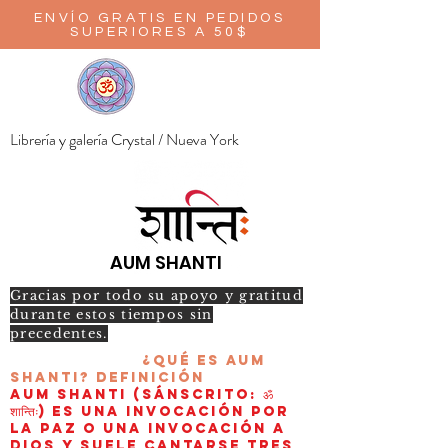
ENVÍO GRATIS EN PEDIDOS
SUPERIORES A 50$
Librería y galería Crystal / Nueva York
AUM SHANTI
Gracias por todo su apoyo y gratitud
durante estos tiempos sin
precedentes.
¿Qué es AUM
Shanti?
Definición
AUM Shanti (sánscrito: ॐ
शान्तिः) es una invocación por
la paz o una invocación a
Dios y suele cantarse tres