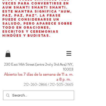
veces para convertirse en
aum shanti shanti shanti.
Este mantra significa “AUM,
paz, paz, paz”. La frase
puede considerarse un
saludo, pero aparece sobre
todo en oraciones,
escritos y ceremonias
hindúes y budistas.
230 East 14th Street (entre 2nd y 3rd Ave) NY,
10003
Abierto los 7 días de la semana de 11 a. m.
a 8 p. m.
212-260-2866
/
212-505-2665