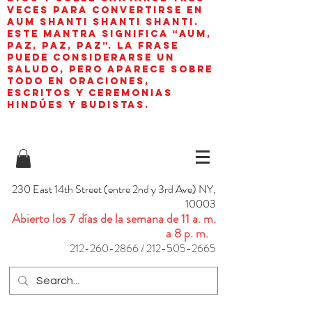
veces para convertirse en
aum shanti shanti shanti.
Este mantra significa “AUM,
paz, paz, paz”. La frase
puede considerarse un
saludo, pero aparece sobre
todo en oraciones,
escritos y ceremonias
hindúes y budistas.
230 East 14th Street (entre 2nd y 3rd Ave) NY,
10003
Abierto los 7 días de la semana de 11 a. m.
a 8 p. m.
212-260-2866
/
212-505-2665