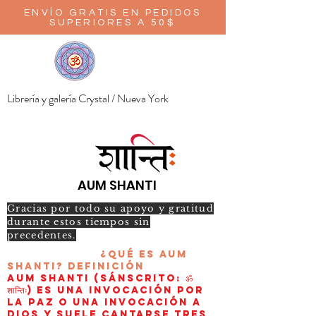
ENVÍO GRATIS EN PEDIDOS
SUPERIORES A 50$
Librería y galería Crystal / Nueva York
AUM SHANTI
Gracias por todo su apoyo y gratitud
durante estos tiempos sin
precedentes.
¿Qué es AUM
Shanti?
Definición
AUM Shanti (sánscrito: ॐ
शान्तिः) es una invocación por
la paz o una invocación a
Dios y suele cantarse tres