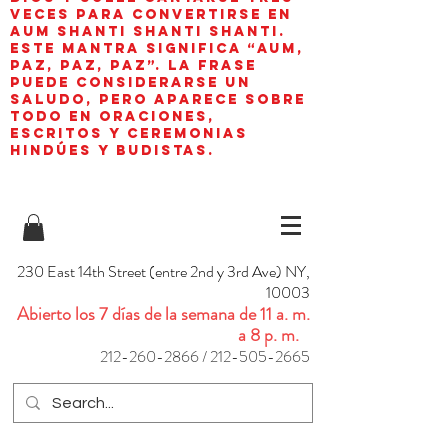
veces para convertirse en
aum shanti shanti shanti.
Este mantra significa “AUM,
paz, paz, paz”. La frase
puede considerarse un
saludo, pero aparece sobre
todo en oraciones,
escritos y ceremonias
hindúes y budistas.
230 East 14th Street (entre 2nd y 3rd Ave) NY,
10003
Abierto los 7 días de la semana de 11 a. m.
a 8 p. m.
212-260-2866
/
212-505-2665