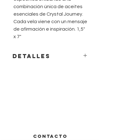
combinación única de aceites
esenciales de Crystal Journey.
Cada vela viene con un mensaje
de afirmación e inspiración. 1,5"
x 7"
Detalles
Iris, rosa, canela
Liberarse de las cargas
del mundo para explorar
nuevas dimensiones,
descubrir nuevos
pensamientos, ideas y
emociones.
CONTACTO