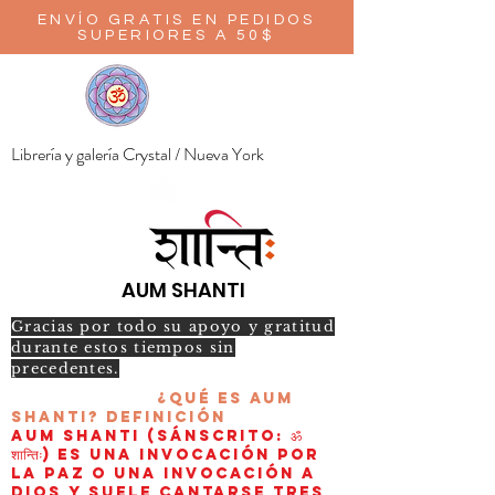
ENVÍO GRATIS EN PEDIDOS
SUPERIORES A 50$
Librería y galería Crystal / Nueva York
AUM SHANTI
Gracias por todo su apoyo y gratitud
durante estos tiempos sin
precedentes.
¿Qué es AUM
Shanti?
Definición
AUM Shanti (sánscrito: ॐ
शान्तिः) es una invocación por
la paz o una invocación a
Dios y suele cantarse tres