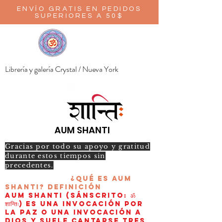
ENVÍO GRATIS EN PEDIDOS
SUPERIORES A 50$
Librería y galería Crystal / Nueva York
AUM SHANTI
Gracias por todo su apoyo y gratitud
durante estos tiempos sin
precedentes.
¿Qué es AUM
Shanti?
Definición
AUM Shanti (sánscrito: ॐ
शान्तिः) es una invocación por
la paz o una invocación a
Dios y suele cantarse tres