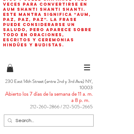
veces para convertirse en
aum shanti shanti shanti.
Este mantra significa “AUM,
paz, paz, paz”. La frase
puede considerarse un
saludo, pero aparece sobre
todo en oraciones,
escritos y ceremonias
hindúes y budistas.
230 East 14th Street (entre 2nd y 3rd Ave) NY,
10003
Abierto los 7 días de la semana de 11 a. m.
a 8 p. m.
212-260-2866
/
212-505-2665