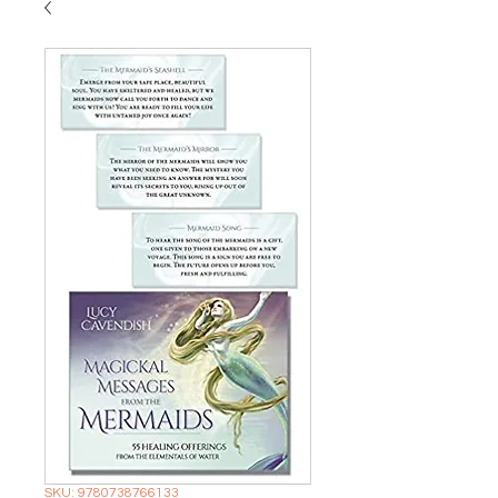
SKU: 9780738766133