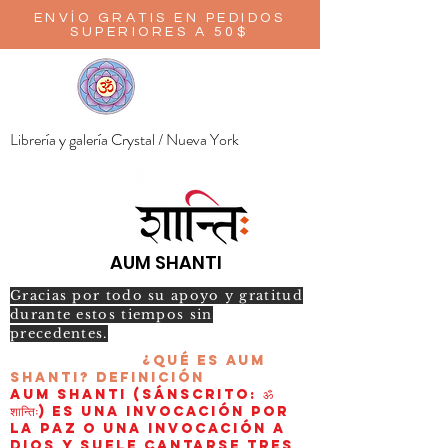
ENVÍO GRATIS EN PEDIDOS
SUPERIORES A 50$
Librería y galería Crystal / Nueva York
AUM SHANTI
Gracias por todo su apoyo y gratitud
durante estos tiempos sin
precedentes.
¿Qué es AUM
Shanti?
Definición
AUM Shanti (sánscrito: ॐ
शान्तिः) es una invocación por
la paz o una invocación a
Dios y suele cantarse tres