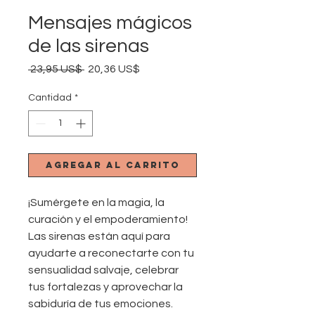
Mensajes mágicos
de las sirenas
Precio
Precio
 23,95 US$ 
20,36 US$
de
oferta
Cantidad
*
Agregar al carrito
¡Sumérgete en la magia, la
curación y el empoderamiento!
Las sirenas están aquí para
ayudarte a reconectarte con tu
sensualidad salvaje, celebrar
tus fortalezas y aprovechar la
sabiduría de tus emociones.