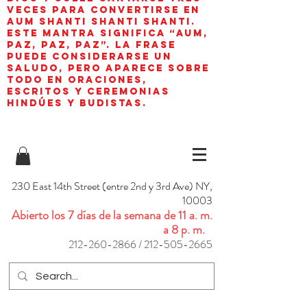
veces para convertirse en
aum shanti shanti shanti.
Este mantra significa “AUM,
paz, paz, paz”. La frase
puede considerarse un
saludo, pero aparece sobre
todo en oraciones,
escritos y ceremonias
hindúes y budistas.
230 East 14th Street (entre 2nd y 3rd Ave) NY,
10003
Abierto los 7 días de la semana de 11 a. m.
a 8 p. m.
212-260-2866
/
212-505-2665