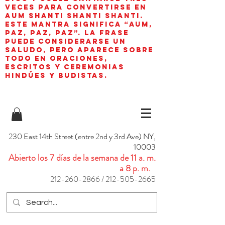
veces para convertirse en
aum shanti shanti shanti.
Este mantra significa “AUM,
paz, paz, paz”. La frase
puede considerarse un
saludo, pero aparece sobre
todo en oraciones,
escritos y ceremonias
hindúes y budistas.
230 East 14th Street (entre 2nd y 3rd Ave) NY,
10003
Abierto los 7 días de la semana de 11 a. m.
a 8 p. m.
212-260-2866
/
212-505-2665