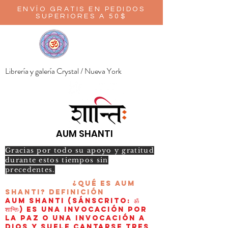
ENVÍO GRATIS EN PEDIDOS
SUPERIORES A 50$
Librería y galería Crystal / Nueva York
AUM SHANTI
Gracias por todo su apoyo y gratitud
durante estos tiempos sin
precedentes.
¿Qué es AUM
Shanti?
Definición
AUM Shanti (sánscrito: ॐ
शान्तिः) es una invocación por
la paz o una invocación a
Dios y suele cantarse tres