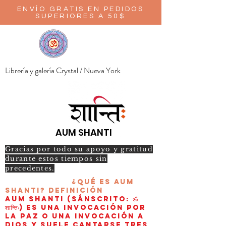
ENVÍO GRATIS EN PEDIDOS
SUPERIORES A 50$
Librería y galería Crystal / Nueva York
AUM SHANTI
Gracias por todo su apoyo y gratitud
durante estos tiempos sin
precedentes.
¿Qué es AUM
Shanti?
Definición
AUM Shanti (sánscrito: ॐ
शान्तिः) es una invocación por
la paz o una invocación a
Dios y suele cantarse tres