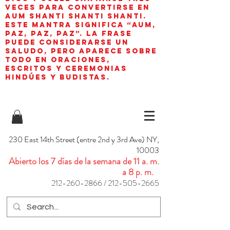
veces para convertirse en
aum shanti shanti shanti.
Este mantra significa “AUM,
paz, paz, paz”. La frase
puede considerarse un
saludo, pero aparece sobre
todo en oraciones,
escritos y ceremonias
hindúes y budistas.
230 East 14th Street (entre 2nd y 3rd Ave) NY,
10003
Abierto los 7 días de la semana de 11 a. m.
a 8 p. m.
212-260-2866
/
212-505-2665