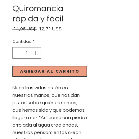
Quiromancia
rápida y fácil
Precio
Precio
 14,95 US$ 
12,71 US$
de
oferta
Cantidad
*
Agregar al carrito
Nuestras vidas están en
nuestras manos, que nos dan
pistas sobre quiénes somos,
qué hemos sido y qué podemos
llegar a ser. "Así como una piedra
arrojada al agua crea ondas,
nuestros pensamientos crean