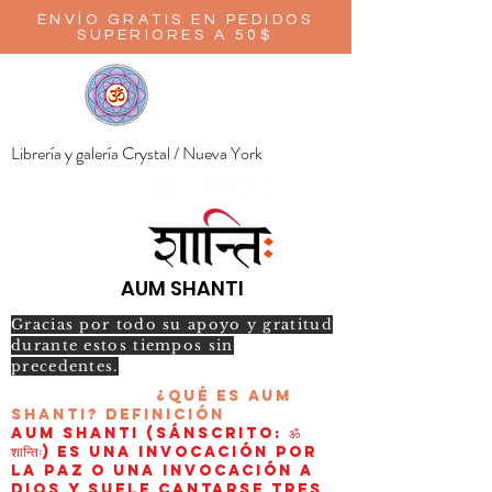
ENVÍO GRATIS EN PEDIDOS
SUPERIORES A 50$
Librería y galería Crystal / Nueva York
AUM SHANTI
Gracias por todo su apoyo y gratitud
durante estos tiempos sin
precedentes.
¿Qué es AUM
Shanti?
Definición
AUM Shanti (sánscrito: ॐ
शान्तिः) es una invocación por
la paz o una invocación a
Dios y suele cantarse tres