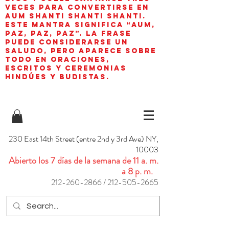
veces para convertirse en
aum shanti shanti shanti.
Este mantra significa “AUM,
paz, paz, paz”. La frase
puede considerarse un
saludo, pero aparece sobre
todo en oraciones,
escritos y ceremonias
hindúes y budistas.
230 East 14th Street (entre 2nd y 3rd Ave) NY,
10003
Abierto los 7 días de la semana de 11 a. m.
a 8 p. m.
212-260-2866
/
212-505-2665