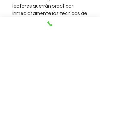
lectores querrán practicar
inmediatamente las técnicas de
Fenton con amigos y
desconocidos.
Este libro fue publicado
previamente bajo el título Simply
Palmistry en 2005 por Sterling.
CONTACTO
Abierto todos los días de 11:00 a 20:00
horas.
230 East 14th Street, Nueva York, 10003
212-505-2665
212-260-2866