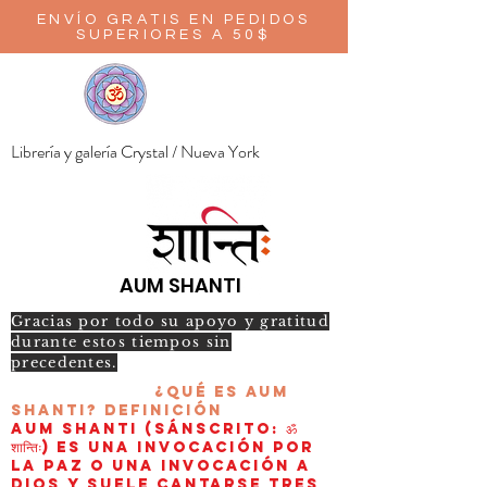
ENVÍO GRATIS EN PEDIDOS
SUPERIORES A 50$
Librería y galería Crystal / Nueva York
AUM SHANTI
Gracias por todo su apoyo y gratitud
durante estos tiempos sin
precedentes.
¿Qué es AUM
Shanti?
Definición
AUM Shanti (sánscrito: ॐ
शान्तिः) es una invocación por
la paz o una invocación a
Dios y suele cantarse tres