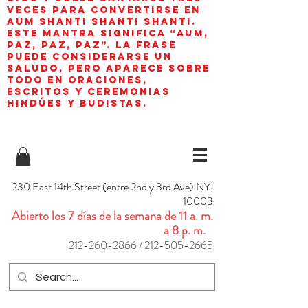
veces para convertirse en
aum shanti shanti shanti.
Este mantra significa “AUM,
paz, paz, paz”. La frase
puede considerarse un
saludo, pero aparece sobre
todo en oraciones,
escritos y ceremonias
hindúes y budistas.
230 East 14th Street (entre 2nd y 3rd Ave) NY,
10003
Abierto los 7 días de la semana de 11 a. m.
a 8 p. m.
212-260-2866
/
212-505-2665