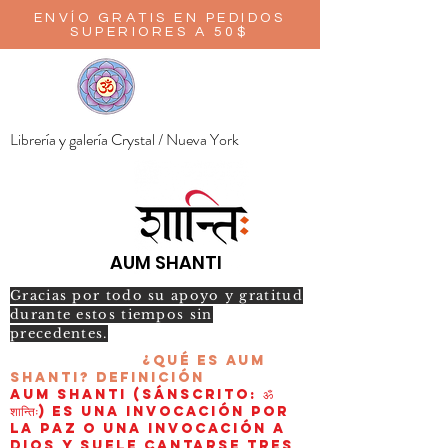
ENVÍO GRATIS EN PEDIDOS
SUPERIORES A 50$
Librería y galería Crystal / Nueva York
AUM SHANTI
Gracias por todo su apoyo y gratitud
durante estos tiempos sin
precedentes.
¿Qué es AUM
Shanti?
Definición
AUM Shanti (sánscrito: ॐ
शान्तिः) es una invocación por
la paz o una invocación a
Dios y suele cantarse tres