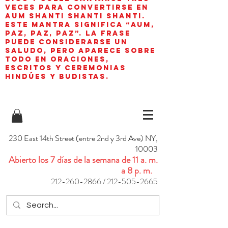
veces para convertirse en
aum shanti shanti shanti.
Este mantra significa “AUM,
paz, paz, paz”. La frase
puede considerarse un
saludo, pero aparece sobre
todo en oraciones,
escritos y ceremonias
hindúes y budistas.
230 East 14th Street (entre 2nd y 3rd Ave) NY,
10003
Abierto los 7 días de la semana de 11 a. m.
a 8 p. m.
212-260-2866
/
212-505-2665