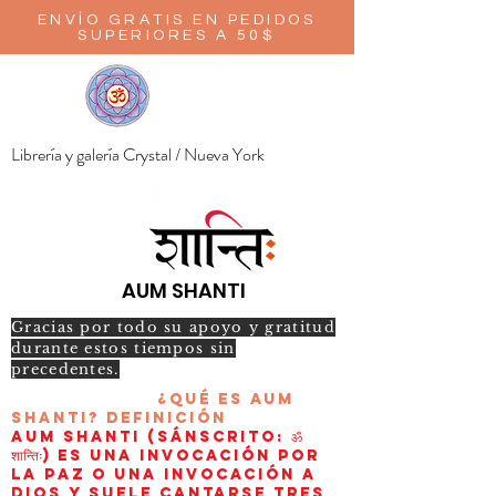
ENVÍO GRATIS EN PEDIDOS
SUPERIORES A 50$
Librería y galería Crystal / Nueva York
AUM SHANTI
Gracias por todo su apoyo y gratitud
durante estos tiempos sin
precedentes.
¿Qué es AUM
Shanti?
Definición
AUM Shanti (sánscrito: ॐ
शान्तिः) es una invocación por
la paz o una invocación a
Dios y suele cantarse tres