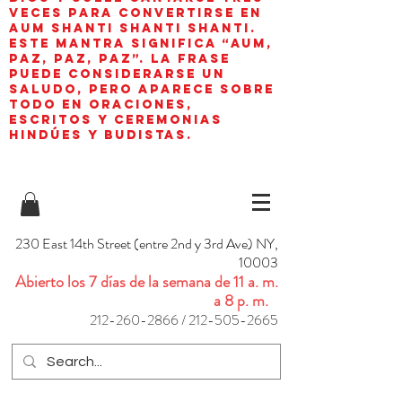
veces para convertirse en
aum shanti shanti shanti.
Este mantra significa “AUM,
paz, paz, paz”. La frase
puede considerarse un
saludo, pero aparece sobre
todo en oraciones,
escritos y ceremonias
hindúes y budistas.
230 East 14th Street (entre 2nd y 3rd Ave) NY,
10003
Abierto los 7 días de la semana de 11 a. m.
a 8 p. m.
212-260-2866
/
212-505-2665