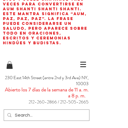
veces para convertirse en
aum shanti shanti shanti.
Este mantra significa “AUM,
paz, paz, paz”. La frase
puede considerarse un
saludo, pero aparece sobre
todo en oraciones,
escritos y ceremonias
hindúes y budistas.
230 East 14th Street (entre 2nd y 3rd Ave) NY,
10003
Abierto los 7 días de la semana de 11 a. m.
a 8 p. m.
212-260-2866
/
212-505-2665