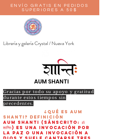
ENVÍO GRATIS EN PEDIDOS
SUPERIORES A 50$
Librería y galería Crystal / Nueva York
AUM SHANTI
Gracias por todo su apoyo y gratitud
durante estos tiempos sin
precedentes.
¿Qué es AUM
Shanti?
Definición
AUM Shanti (sánscrito: ॐ
शान्तिः) es una invocación por
la paz o una invocación a
Dios y suele cantarse tres