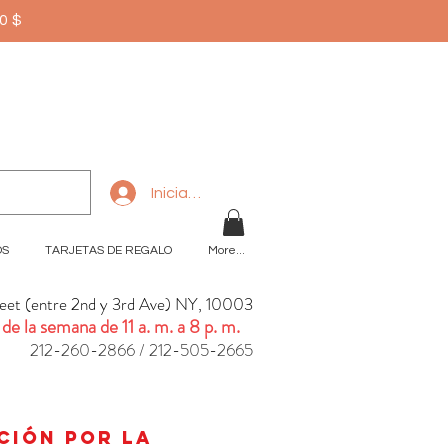
50$
Iniciar sesión
OS
TARJETAS DE REGALO
More...
reet (entre 2nd y 3rd Ave) NY, 10003
 de la semana de 11 a. m. a 8 p. m.
212-260-2866 / 212-505-2665
n
ación por la