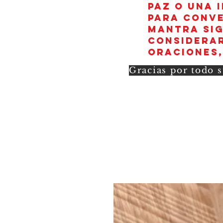
paz o una 
para conve
mantra sig
considerar
oraciones,
Gracias por todo s