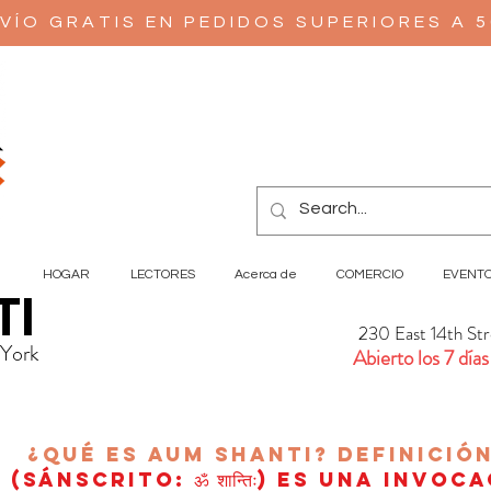
VÍO GRATIS EN PEDIDOS SUPERIORES A 
HOGAR
LECTORES
Acerca de
COMERCIO
EVENT
TI
230 East 14th St
 York
Abierto los 7 días
¿Qué es AUM Shanti?
Definició
(sánscrito: ॐ शान्तिः) es una invoc