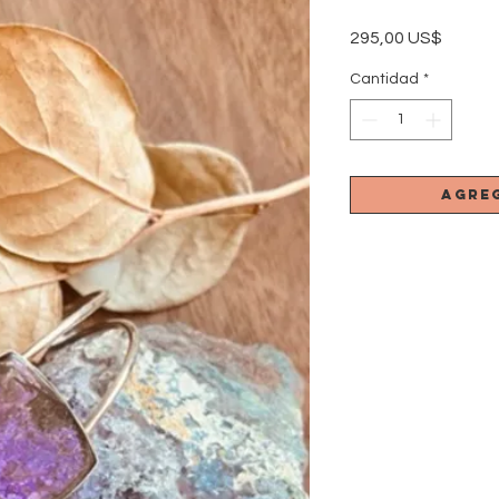
Precio
295,00 US$
Cantidad
*
Agre