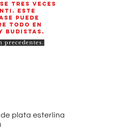
rse tres veces
nti. Este
rase puede
re todo en
y budistas.
in precedentes.
de plata esterlina
a