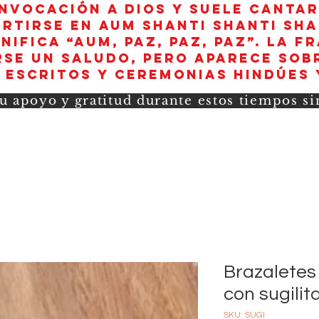
invocación a Dios y suele canta
rtirse en aum shanti shanti sha
nifica “AUM, paz, paz, paz”. La f
se un saludo, pero aparece sob
 escritos y ceremonias hindúes 
u apoyo y gratitud durante estos tiempos s
Brazaletes 
con sugilit
SKU: SUGI