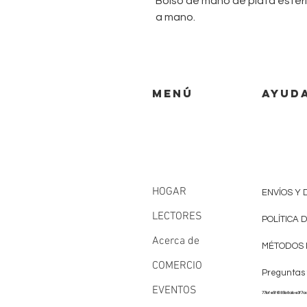
Bolso de mano de plata esterl
a mano.
MENÚ
AYUD
HOGAR
ENVÍOS Y
LECTORES
POLÍTICA 
Acerca de
MÉTODOS 
COMERCIO
Preguntas
EVENTOS
77bfe5f6185b8abe3f7a