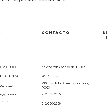
ina con sugilita bellamente elaborado
A
CONTACTO
S
 DEVOLUCIONES
Abierto todos los días de 11:00 a
DE LA TIENDA
20:00 horas.
230 East 14th Street, Nueva York,
DE PAGO
10003
212-505-2665
 frecuentes
a349146a342f
212-260-2866