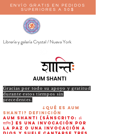
ENVÍO GRATIS EN PEDIDOS
SUPERIORES A 50$
Librería y galería Crystal / Nueva York
AUM SHANTI
Gracias por todo su apoyo y gratitud
durante estos tiempos sin
precedentes.
¿Qué es AUM
Shanti?
Definición
AUM Shanti (sánscrito: ॐ
शान्तिः) es una invocación por
la paz o una invocación a
Dios y suele cantarse tres