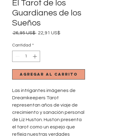
El Tarot de los
Guardianes de los
Sueños
Precio
Precio
 26,95 US$ 
22,91 US$
de
oferta
Cantidad
*
Agregar al carrito
Las intrigantes imágenes de
Dreamkeepers Tarot
representan años de viaje de
crecimiento y sanación personal
de Liz Huston. Huston presenta
el tarot como un espejo que
refleja nuestras verdades