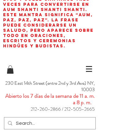
veces para convertirse en
aum shanti shanti shanti.
Este mantra significa “AUM,
paz, paz, paz”. La frase
puede considerarse un
saludo, pero aparece sobre
todo en oraciones,
escritos y ceremonias
hindúes y budistas.
230 East 14th Street (entre 2nd y 3rd Ave) NY,
10003
Abierto los 7 días de la semana de 11 a. m.
a 8 p. m.
212-260-2866
/
212-505-2665