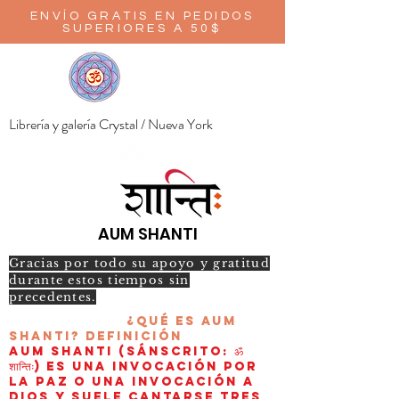
ENVÍO GRATIS EN PEDIDOS
SUPERIORES A 50$
Librería y galería Crystal / Nueva York
AUM SHANTI
Gracias por todo su apoyo y gratitud
durante estos tiempos sin
precedentes.
¿Qué es AUM
Shanti?
Definición
AUM Shanti (sánscrito: ॐ
शान्तिः) es una invocación por
la paz o una invocación a
Dios y suele cantarse tres