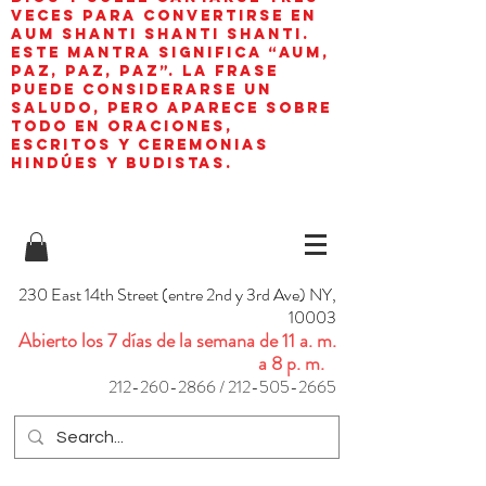
veces para convertirse en
aum shanti shanti shanti.
Este mantra significa “AUM,
paz, paz, paz”. La frase
puede considerarse un
saludo, pero aparece sobre
todo en oraciones,
escritos y ceremonias
hindúes y budistas.
230 East 14th Street (entre 2nd y 3rd Ave) NY,
10003
Abierto los 7 días de la semana de 11 a. m.
a 8 p. m.
212-260-2866
/
212-505-2665