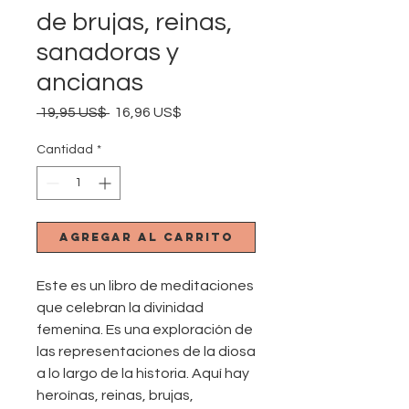
de brujas, reinas,
sanadoras y
ancianas
Precio
Precio
 19,95 US$ 
16,96 US$
de
oferta
Cantidad
*
Agregar al carrito
Este es un libro de meditaciones
que celebran la divinidad
femenina. Es una exploración de
las representaciones de la diosa
a lo largo de la historia. Aquí hay
heroínas, reinas, brujas,