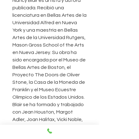
Nancy Blair es artista y autora
publicada. Recibió una
licenciatura en Bellas Artes de la
Universidad Alfred en Nueva
York y una maestría en Bellas
Artes de la Universidad Rutgers,
Mason Gross School of the Arts
en Nueva Jersey. Su obra ha
sido encargada por el Museo de
Bellas Artes de Boston, el
Proyecto The Doors de Oliver
Stone, la Casa de la Moneda de
Franklin y el Museo Ecuestre
Olímpico de los Estados Unidos.
Blair se ha formado y trabajado
con Jean Houston, Margot
Adler, Joan Halifax, Vicki Noble,
Starhawk, Susun Weed, Barbara
Walker y Merlin Stone, entre