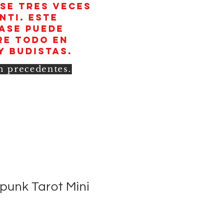
rse tres veces
nti. Este
rase puede
re todo en
y budistas.
in precedentes.
unk Tarot Mini