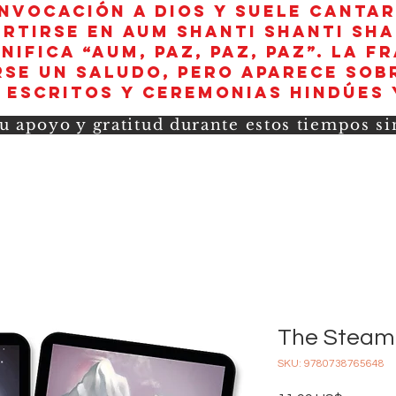
invocación a Dios y suele canta
rtirse en aum shanti shanti sha
nifica “AUM, paz, paz, paz”. La f
se un saludo, pero aparece sob
 escritos y ceremonias hindúes 
u apoyo y gratitud durante estos tiempos s
The Steamp
SKU: 9780738765648