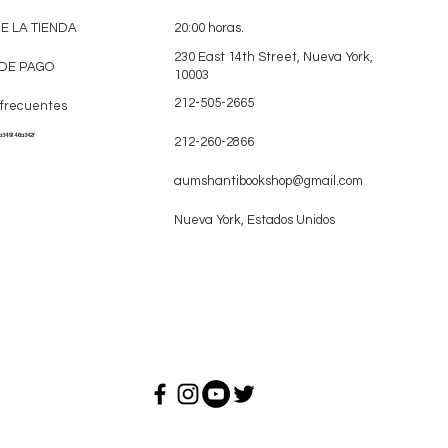
DE LA TIENDA
20:00 horas.
230 East 14th Street, Nueva York,
DE PAGO
10003
212-505-2665
 frecuentes
a349146a342f
212-260-2866
aumshantibookshop@gmail.com
Nueva York, Estados Unidos