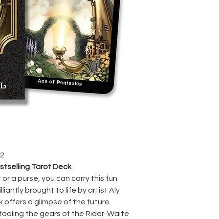
2
estselling Tarot Deck
 or a purse, you can carry this fun
iantly brought to life by artist Aly
 offers a glimpse of the future
tooling the gears of the Rider-Waite