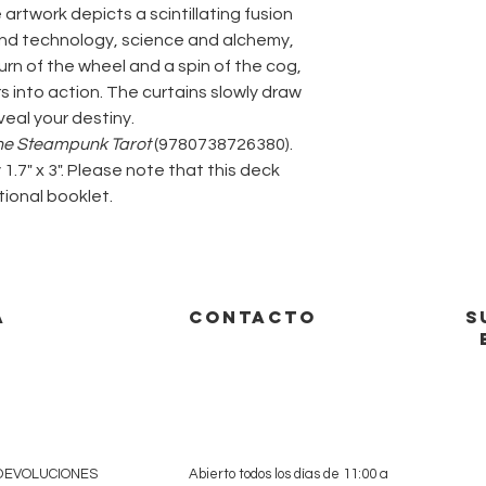
e artwork depicts a scintillating fusion
nd technology, science and alchemy,
rn of the wheel and a spin of the cog,
 into action. The curtains slowly draw
eal your destiny.
he Steampunk Tarot
(9780738726380).
.7" x 3". Please note that this deck
ional booklet.
A
CONTACTO
S
 DEVOLUCIONES
Abierto todos los días de 11:00 a