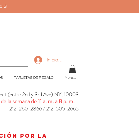
50$
Iniciar sesión
OS
TARJETAS DE REGALO
More...
reet (entre 2nd y 3rd Ave) NY, 10003
 de la semana de 11 a. m. a 8 p. m.
212-260-2866 / 212-505-2665
n
ación por la