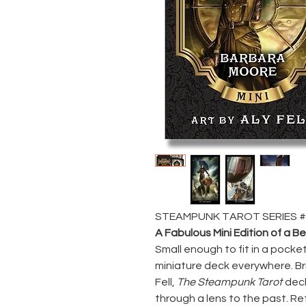
STEAMPUNK TAROT SERIES #
A Fabulous Mini Edition of a B
Small enough to fit in a pocket
miniature deck everywhere. Brill
Fell,
The Steampunk Tarot
deck
through a lens to the past. Re