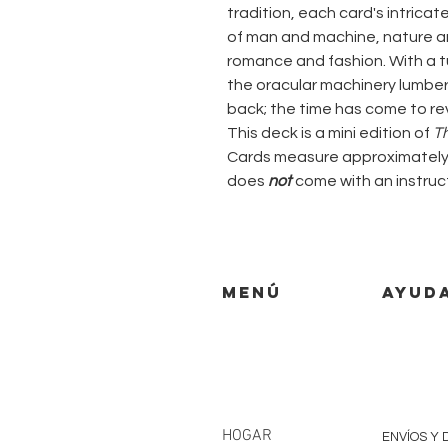
tradition, each card's intricat
of man and machine, nature a
romance and fashion. With a tu
the oracular machinery lumbers
back; the time has come to rev
This deck is a mini edition of
T
Cards measure approximately 1
does
not
come with an instruct
MENÚ
AYUD
HOGAR
ENVÍOS Y