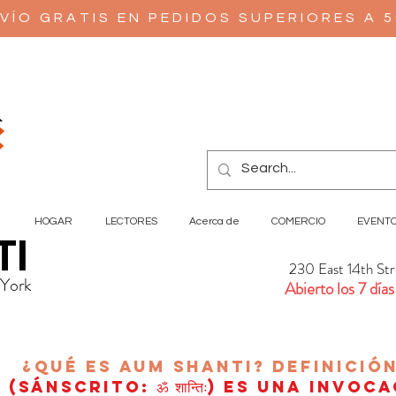
VÍO GRATIS EN PEDIDOS SUPERIORES A 
HOGAR
LECTORES
Acerca de
COMERCIO
EVENT
TI
230 East 14th St
 York
Abierto los 7 días
¿Qué es AUM Shanti?
Definició
(sánscrito: ॐ शान्तिः) es una invoc