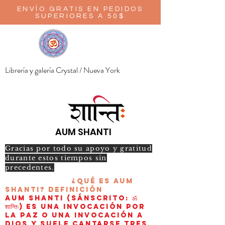
ENVÍO GRATIS EN PEDIDOS
SUPERIORES A 50$
Librería y galería Crystal / Nueva York
AUM SHANTI
Gracias por todo su apoyo y gratitud
durante estos tiempos sin
precedentes.
¿Qué es AUM
Shanti?
Definición
AUM Shanti (sánscrito: ॐ
शान्तिः) es una invocación por
la paz o una invocación a
Dios y suele cantarse tres