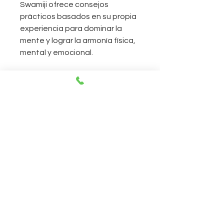
Swamiji ofrece consejos
prácticos basados en su propia
experiencia para dominar la
mente y lograr la armonía física,
mental y emocional.
CONTACTO
Abierto todos los días de 11:00 a 20:00
horas.
230 East 14th Street, Nueva York, 10003
212-505-2665
212-260-2866
aumshantibookshop@gmail.com
Nueva York, Estados Unidos