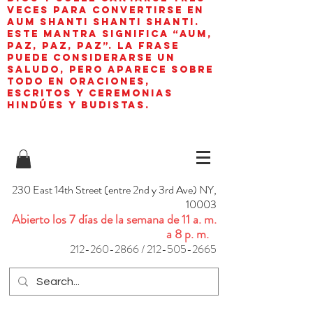
veces para convertirse en
aum shanti shanti shanti.
Este mantra significa “AUM,
paz, paz, paz”. La frase
puede considerarse un
saludo, pero aparece sobre
todo en oraciones,
escritos y ceremonias
hindúes y budistas.
230 East 14th Street (entre 2nd y 3rd Ave) NY,
10003
Abierto los 7 días de la semana de 11 a. m.
a 8 p. m.
212-260-2866
/
212-505-2665