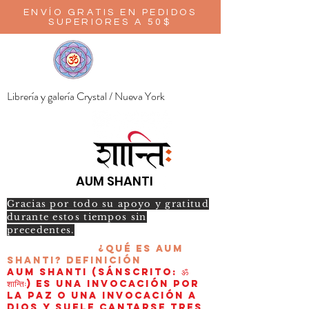
ENVÍO GRATIS EN PEDIDOS
SUPERIORES A 50$
Librería y galería Crystal / Nueva York
AUM SHANTI
Gracias por todo su apoyo y gratitud
durante estos tiempos sin
precedentes.
¿Qué es AUM
Shanti?
Definición
AUM Shanti (sánscrito: ॐ
शान्तिः) es una invocación por
la paz o una invocación a
Dios y suele cantarse tres