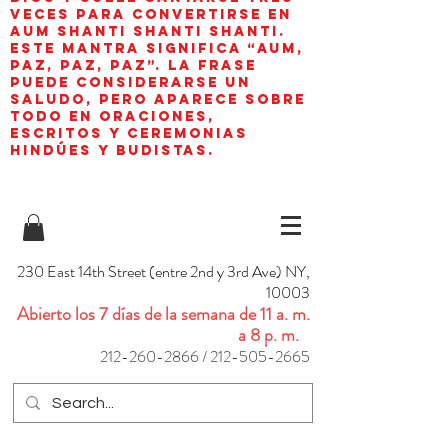
veces para convertirse en
aum shanti shanti shanti.
Este mantra significa “AUM,
paz, paz, paz”. La frase
puede considerarse un
saludo, pero aparece sobre
todo en oraciones,
escritos y ceremonias
hindúes y budistas.
230 East 14th Street (entre 2nd y 3rd Ave) NY,
10003
Abierto los 7 días de la semana de 11 a. m.
a 8 p. m.
212-260-2866
/
212-505-2665