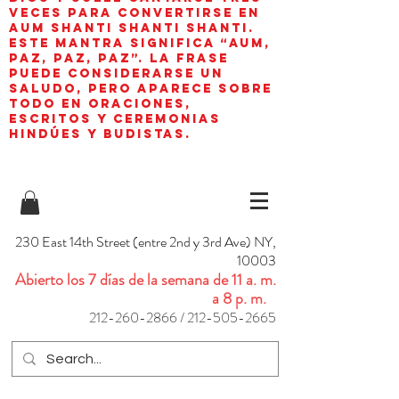
veces para convertirse en
aum shanti shanti shanti.
Este mantra significa “AUM,
paz, paz, paz”. La frase
puede considerarse un
saludo, pero aparece sobre
todo en oraciones,
escritos y ceremonias
hindúes y budistas.
230 East 14th Street (entre 2nd y 3rd Ave) NY,
10003
Abierto los 7 días de la semana de 11 a. m.
a 8 p. m.
212-260-2866
/
212-505-2665