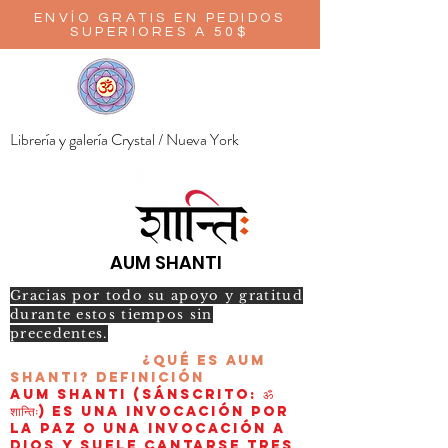
ENVÍO GRATIS EN PEDIDOS
SUPERIORES A 50$
Librería y galería Crystal / Nueva York
AUM SHANTI
Gracias por todo su apoyo y gratitud
durante estos tiempos sin
precedentes.
¿Qué es AUM
Shanti?
Definición
AUM Shanti (sánscrito: ॐ
शान्तिः) es una invocación por
la paz o una invocación a
Dios y suele cantarse tres