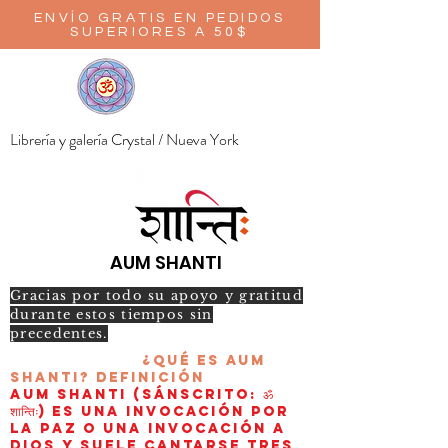
ENVÍO GRATIS EN PEDIDOS
SUPERIORES A 50$
Librería y galería Crystal / Nueva York
AUM SHANTI
Gracias por todo su apoyo y gratitud
durante estos tiempos sin
precedentes.
¿Qué es AUM
Shanti?
Definición
AUM Shanti (sánscrito: ॐ
शान्तिः) es una invocación por
la paz o una invocación a
Dios y suele cantarse tres