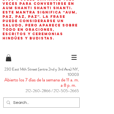
veces para convertirse en
aum shanti shanti shanti.
Este mantra significa “AUM,
paz, paz, paz”. La frase
puede considerarse un
saludo, pero aparece sobre
todo en oraciones,
escritos y ceremonias
hindúes y budistas.
230 East 14th Street (entre 2nd y 3rd Ave) NY,
10003
Abierto los 7 días de la semana de 11 a. m.
a 8 p. m.
212-260-2866
/
212-505-2665