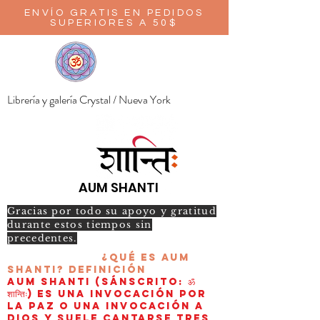
ENVÍO GRATIS EN PEDIDOS
SUPERIORES A 50$
Librería y galería Crystal / Nueva York
AUM SHANTI
Gracias por todo su apoyo y gratitud
durante estos tiempos sin
precedentes.
¿Qué es AUM
Shanti?
Definición
AUM Shanti (sánscrito: ॐ
शान्तिः) es una invocación por
la paz o una invocación a
Dios y suele cantarse tres