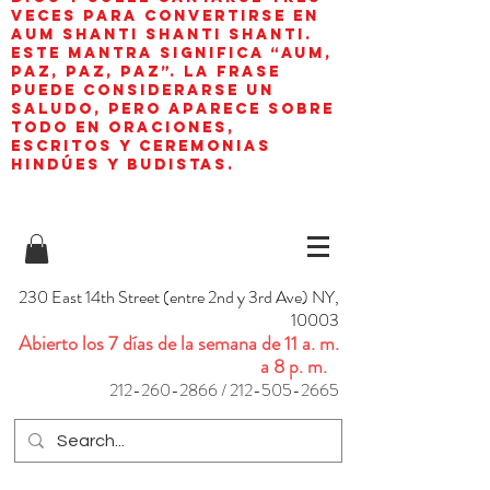
veces para convertirse en
aum shanti shanti shanti.
Este mantra significa “AUM,
paz, paz, paz”. La frase
puede considerarse un
saludo, pero aparece sobre
todo en oraciones,
escritos y ceremonias
hindúes y budistas.
230 East 14th Street (entre 2nd y 3rd Ave) NY,
10003
Abierto los 7 días de la semana de 11 a. m.
a 8 p. m.
212-260-2866
/
212-505-2665