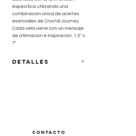
específica utilizando una
combinación única de aceites
esenciales de Crystal Journey.
Cada vela viene con un mensaje
de afirmación e inspiración. 1,5" x
7"
Detalles
Clavo, almizcle, pachulí
Para aumentar el poder
de todas las demás velas
mágicas a base de
hierbas.
CONTACTO