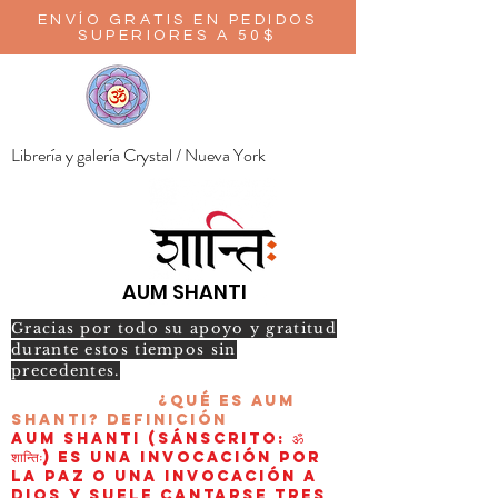
ENVÍO GRATIS EN PEDIDOS
SUPERIORES A 50$
Librería y galería Crystal / Nueva York
AUM SHANTI
Gracias por todo su apoyo y gratitud
durante estos tiempos sin
precedentes.
¿Qué es AUM
Shanti?
Definición
AUM Shanti (sánscrito: ॐ
शान्तिः) es una invocación por
la paz o una invocación a
Dios y suele cantarse tres