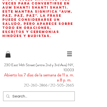
veces para convertirse en
aum shanti shanti shanti.
Este mantra significa “AUM,
paz, paz, paz”. La frase
puede considerarse un
saludo, pero aparece sobre
todo en oraciones,
escritos y ceremonias
hindúes y budistas.
230 East 14th Street (entre 2nd y 3rd Ave) NY,
10003
Abierto los 7 días de la semana de 11 a. m.
a 8 p. m.
212-260-2866
/
212-505-2665