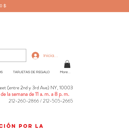
50$
Iniciar sesión
OS
TARJETAS DE REGALO
More...
reet (entre 2nd y 3rd Ave) NY, 10003
 de la semana de 11 a. m. a 8 p. m.
212-260-2866 / 212-505-2665
n
ación por la