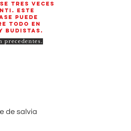
rse tres veces
nti. Este
rase puede
re todo en
y budistas.
in precedentes.
e de salvia