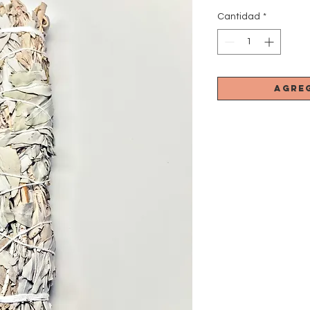
Cantidad
*
Agre