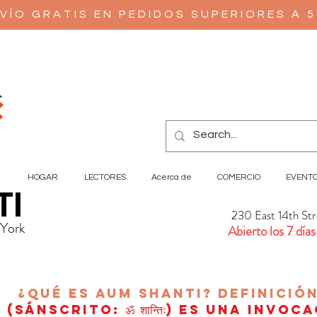
VÍO GRATIS EN PEDIDOS SUPERIORES A 
HOGAR
LECTORES
Acerca de
COMERCIO
EVENT
TI
230 East 14th St
 York
Abierto los 7 días
¿Qué es AUM Shanti?
Definició
(sánscrito: ॐ शान्तिः) es una invoc