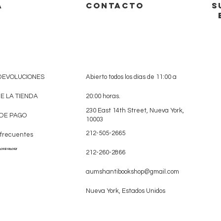
A
CONTACTO
S
 DEVOLUCIONES
Abierto todos los días de 11:00 a
DE LA TIENDA
20:00 horas.
230 East 14th Street, Nueva York,
DE PAGO
10003
212-505-2665
 frecuentes
a349146a342f
212-260-2866
aumshantibookshop@gmail.com
Nueva York, Estados Unidos