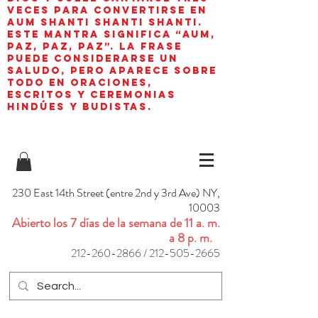
veces para convertirse en
aum shanti shanti shanti.
Este mantra significa “AUM,
paz, paz, paz”. La frase
puede considerarse un
saludo, pero aparece sobre
todo en oraciones,
escritos y ceremonias
hindúes y budistas.
230 East 14th Street (entre 2nd y 3rd Ave) NY,
10003
Abierto los 7 días de la semana de 11 a. m.
a 8 p. m.
212-260-2866
/
212-505-2665