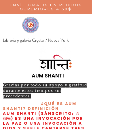
ENVÍO GRATIS EN PEDIDOS
SUPERIORES A 50$
Librería y galería Crystal / Nueva York
AUM SHANTI
Gracias por todo su apoyo y gratitud
durante estos tiempos sin
precedentes.
¿Qué es AUM
Shanti?
Definición
AUM Shanti (sánscrito: ॐ
शान्तिः) es una invocación por
la paz o una invocación a
Dios y suele cantarse tres